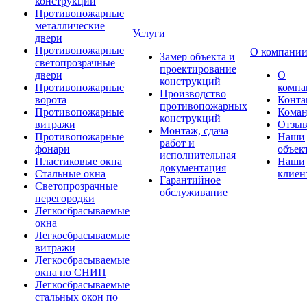
конструкции
Противопожарные
металлические
Услуги
двери
Противопожарные
О компани
Замер объекта и
светопрозрачные
проектирование
двери
О
конструкций
Противопожарные
компа
Производство
ворота
Конта
противопожарных
Противопожарные
Коман
конструкций
витражи
Отзы
Монтаж, сдача
Противопожарные
Наши
работ и
фонари
объек
исполнительная
Пластиковые окна
Наши
документация
Стальные окна
клиен
Гарантийное
Светопрозрачные
обслуживание
перегородки
Легкосбрасываемые
окна
Легкосбрасываемые
витражи
Легкосбрасываемые
окна по СНИП
Легкосбрасываемые
стальных окон по