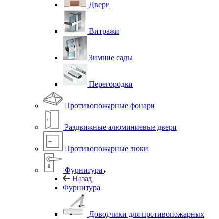
Двери
Витражи
Зимние сады
Перегородки
Противопожарные фонари
Раздвижные алюминиевые двери
Противопожарные люки
Фурнитура
Назад
Фурнитура
Доводчики для противопожарных