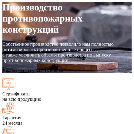
Производство
противопожарных
конструкций
Собственное производство позволило нам полностью
оптимизировать производственные процессы,
а также увеличить объемы производства по выпуску
противопожарных конструкций.
Заказать услугу
Задать вопрос
Сертификаты
на всю продукцию
Гарантия
24 месяца