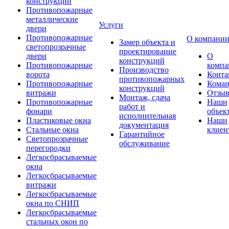
конструкции
Противопожарные
металлические
Услуги
двери
Противопожарные
О компани
Замер объекта и
светопрозрачные
проектирование
двери
О
конструкций
Противопожарные
компа
Производство
ворота
Конта
противопожарных
Противопожарные
Коман
конструкций
витражи
Отзы
Монтаж, сдача
Противопожарные
Наши
работ и
фонари
объек
исполнительная
Пластиковые окна
Наши
документация
Стальные окна
клиен
Гарантийное
Светопрозрачные
обслуживание
перегородки
Легкосбрасываемые
окна
Легкосбрасываемые
витражи
Легкосбрасываемые
окна по СНИП
Легкосбрасываемые
стальных окон по