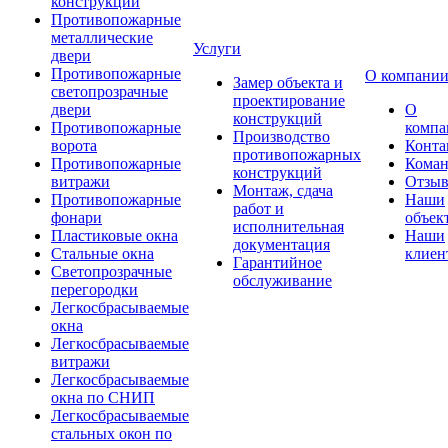
конструкции
Противопожарные
металлические
Услуги
двери
Противопожарные
О компани
Замер объекта и
светопрозрачные
проектирование
двери
О
конструкций
Противопожарные
компа
Производство
ворота
Конта
противопожарных
Противопожарные
Коман
конструкций
витражи
Отзы
Монтаж, сдача
Противопожарные
Наши
работ и
фонари
объек
исполнительная
Пластиковые окна
Наши
документация
Стальные окна
клиен
Гарантийное
Светопрозрачные
обслуживание
перегородки
Легкосбрасываемые
окна
Легкосбрасываемые
витражи
Легкосбрасываемые
окна по СНИП
Легкосбрасываемые
стальных окон по