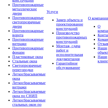
конструкции
Противопожарные
металлические
Услуги
двери
Противопожарные
О компани
Замер объекта и
светопрозрачные
проектирование
двери
О
конструкций
Противопожарные
компа
Производство
ворота
Конта
противопожарных
Противопожарные
Коман
конструкций
витражи
Отзы
Монтаж, сдача
Противопожарные
Наши
работ и
фонари
объек
исполнительная
Пластиковые окна
Наши
документация
Стальные окна
клиен
Гарантийное
Светопрозрачные
обслуживание
перегородки
Легкосбрасываемые
окна
Легкосбрасываемые
витражи
Легкосбрасываемые
окна по СНИП
Легкосбрасываемые
стальных окон по