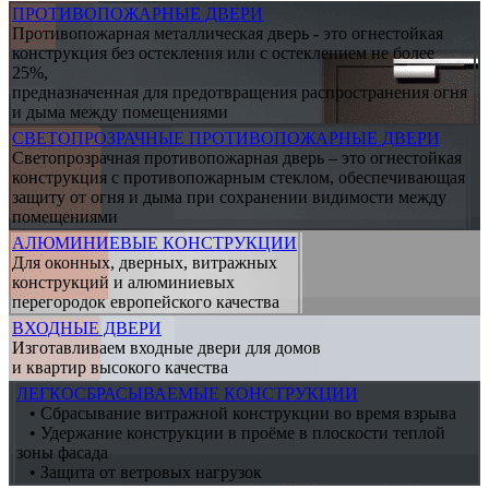
ПРОТИВОПОЖАРНЫЕ ДВЕРИ
Противопожарная металлическая дверь - это огнестойкая
конструкция без остекления или с остеклением не более
25%,
предназначенная для предотвращения распространения огня
и дыма между помещениями
СВЕТОПРОЗРАЧНЫЕ ПРОТИВОПОЖАРНЫЕ ДВЕРИ
Светопрозрачная противопожарная дверь – это огнестойкая
конструкция с противопожарным стеклом, обеспечивающая
защиту от огня и дыма при сохранении видимости между
помещениями
АЛЮМИНИЕВЫЕ КОНСТРУКЦИИ
Для оконных, дверных, витражных
конструкций и алюминиевых
перегородок европейского качества
ВХОДНЫЕ ДВЕРИ
Изготавливаем входные двери для домов
и квартир высокого качества
ЛЕГКОСБРАСЫВАЕМЫЕ КОНСТРУКЦИИ
• Сбрасывание витражной конструкции во время взрыва
• Удержание конструкции в проёме в плоскости теплой
зоны фасада
• Защита от ветровых нагрузок