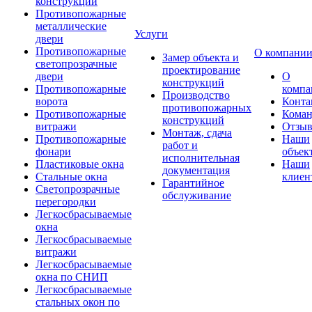
конструкции
Противопожарные
металлические
Услуги
двери
Противопожарные
О компани
Замер объекта и
светопрозрачные
проектирование
двери
О
конструкций
Противопожарные
компа
Производство
ворота
Конта
противопожарных
Противопожарные
Коман
конструкций
витражи
Отзы
Монтаж, сдача
Противопожарные
Наши
работ и
фонари
объек
исполнительная
Пластиковые окна
Наши
документация
Стальные окна
клиен
Гарантийное
Светопрозрачные
обслуживание
перегородки
Легкосбрасываемые
окна
Легкосбрасываемые
витражи
Легкосбрасываемые
окна по СНИП
Легкосбрасываемые
стальных окон по