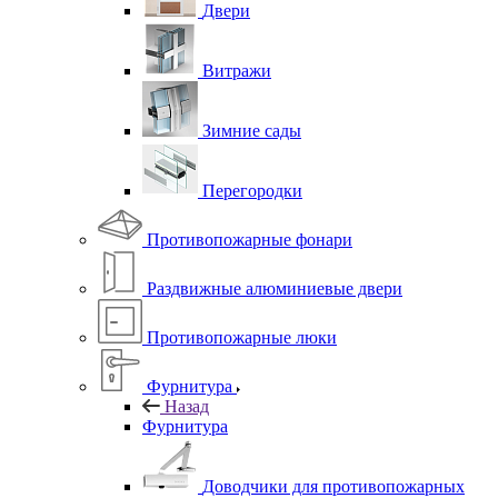
Двери
Витражи
Зимние сады
Перегородки
Противопожарные фонари
Раздвижные алюминиевые двери
Противопожарные люки
Фурнитура
Назад
Фурнитура
Доводчики для противопожарных