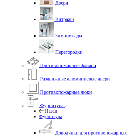
Двери
Витражи
Зимние сады
Перегородки
Противопожарные фонари
Раздвижные алюминиевые двери
Противопожарные люки
Фурнитура
Назад
Фурнитура
Доводчики для противопожарных