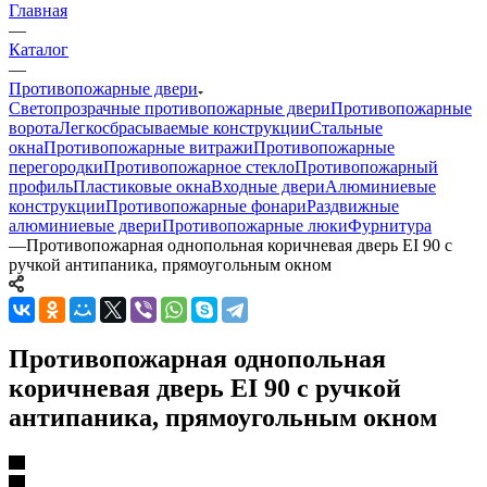
Главная
—
Каталог
—
Противопожарные двери
Светопрозрачные противопожарные двери
Противопожарные
ворота
Легкосбрасываемые конструкции
Стальные
окна
Противопожарные витражи
Противопожарные
перегородки
Противопожарное стекло
Противопожарный
профиль
Пластиковые окна
Входные двери
Алюминиевые
конструкции
Противопожарные фонари
Раздвижные
алюминиевые двери
Противопожарные люки
Фурнитура
—
Противопожарная однопольная коричневая дверь EI 90 с
ручкой антипаника, прямоугольным окном
Противопожарная однопольная
коричневая дверь EI 90 с ручкой
антипаника, прямоугольным окном