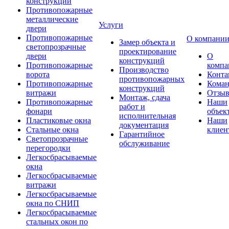
конструкции
Противопожарные
металлические
Услуги
двери
Противопожарные
О компани
Замер объекта и
светопрозрачные
проектирование
двери
О
конструкций
Противопожарные
компа
Производство
ворота
Конта
противопожарных
Противопожарные
Коман
конструкций
витражи
Отзы
Монтаж, сдача
Противопожарные
Наши
работ и
фонари
объек
исполнительная
Пластиковые окна
Наши
документация
Стальные окна
клиен
Гарантийное
Светопрозрачные
обслуживание
перегородки
Легкосбрасываемые
окна
Легкосбрасываемые
витражи
Легкосбрасываемые
окна по СНИП
Легкосбрасываемые
стальных окон по