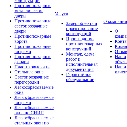
конструкции
Противопожарные
металлические
Услуги
двери
Противопожарные
О компани
Замер объекта и
светопрозрачные
проектирование
двери
О
конструкций
Противопожарные
компа
Производство
ворота
Конта
противопожарных
Противопожарные
Коман
конструкций
витражи
Отзы
Монтаж, сдача
Противопожарные
Наши
работ и
фонари
объек
исполнительная
Пластиковые окна
Наши
документация
Стальные окна
клиен
Гарантийное
Светопрозрачные
обслуживание
перегородки
Легкосбрасываемые
окна
Легкосбрасываемые
витражи
Легкосбрасываемые
окна по СНИП
Легкосбрасываемые
стальных окон по