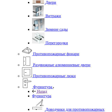
Двери
Витражи
Зимние сады
Перегородки
Противопожарные фонари
Раздвижные алюминиевые двери
Противопожарные люки
Фурнитура
Назад
Фурнитура
Доводчики для противопожарных