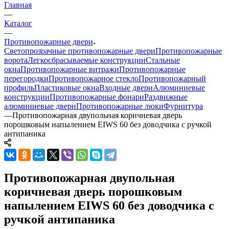
Главная
—
Каталог
—
Противопожарные двери
Светопрозрачные противопожарные двери
Противопожарные
ворота
Легкосбрасываемые конструкции
Стальные
окна
Противопожарные витражи
Противопожарные
перегородки
Противопожарное стекло
Противопожарный
профиль
Пластиковые окна
Входные двери
Алюминиевые
конструкции
Противопожарные фонари
Раздвижные
алюминиевые двери
Противопожарные люки
Фурнитура
—
Противопожарная двупольная коричневая дверь
порошковым напылением EIWS 60 без доводчика с ручкой
антипаника
Противопожарная двупольная
коричневая дверь порошковым
напылением EIWS 60 без доводчика с
ручкой антипаника