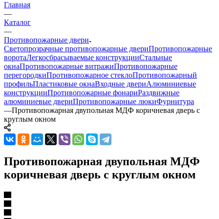
Главная
—
Каталог
—
Противопожарные двери
Светопрозрачные противопожарные двери
Противопожарные
ворота
Легкосбрасываемые конструкции
Стальные
окна
Противопожарные витражи
Противопожарные
перегородки
Противопожарное стекло
Противопожарный
профиль
Пластиковые окна
Входные двери
Алюминиевые
конструкции
Противопожарные фонари
Раздвижные
алюминиевые двери
Противопожарные люки
Фурнитура
—
Противопожарная двупольная МДФ коричневая дверь с
круглым окном
Противопожарная двупольная МДФ
коричневая дверь с круглым окном