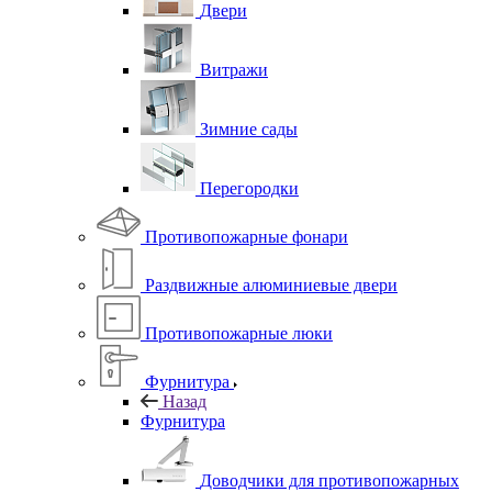
Двери
Витражи
Зимние сады
Перегородки
Противопожарные фонари
Раздвижные алюминиевые двери
Противопожарные люки
Фурнитура
Назад
Фурнитура
Доводчики для противопожарных