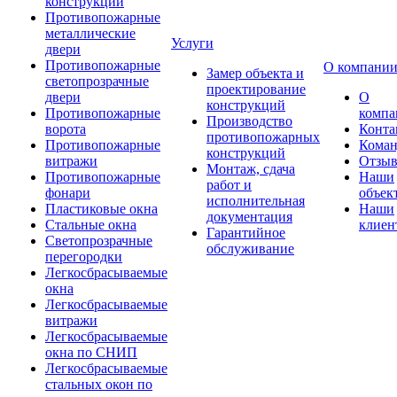
конструкции
Противопожарные
металлические
Услуги
двери
Противопожарные
О компани
Замер объекта и
светопрозрачные
проектирование
двери
О
конструкций
Противопожарные
компа
Производство
ворота
Конта
противопожарных
Противопожарные
Коман
конструкций
витражи
Отзы
Монтаж, сдача
Противопожарные
Наши
работ и
фонари
объек
исполнительная
Пластиковые окна
Наши
документация
Стальные окна
клиен
Гарантийное
Светопрозрачные
обслуживание
перегородки
Легкосбрасываемые
окна
Легкосбрасываемые
витражи
Легкосбрасываемые
окна по СНИП
Легкосбрасываемые
стальных окон по