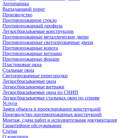
Антипаника
Выпадающий порог
Производство
Противопожарное стекло
Противопожарный профиль
Легкосбрасываемые конструкции
Противопожарные металлические двери
Противопожарные светопрозрачные двери
Противопожарные ворота
Противопожарные витражи
Противопожарные фонари
Пластиковые окна
Стальные окна
Светопрозрачные перегородки
Легкосбрасываемые окна
Легкосбрасываемые витражи
Легкосбрасываемые окна по СНИП
Легкосбрасываемые стальных окон по сериям
Услуги
Замер объекта и проектирование конструкций
Производство противопожарных конструкций
Монтаж, сдача работ и исполнительная документация
Гарантийное обслуживание
Статьи
О компании