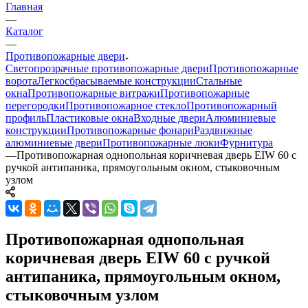
Главная
—
Каталог
—
Противопожарные двери
Светопрозрачные противопожарные двери
Противопожарные
ворота
Легкосбрасываемые конструкции
Стальные
окна
Противопожарные витражи
Противопожарные
перегородки
Противопожарное стекло
Противопожарный
профиль
Пластиковые окна
Входные двери
Алюминиевые
конструкции
Противопожарные фонари
Раздвижные
алюминиевые двери
Противопожарные люки
Фурнитура
—
Противопожарная однопольная коричневая дверь EIW 60 с
ручкой антипаника, прямоугольным окном, стыковочным
узлом
Противопожарная однопольная
коричневая дверь EIW 60 с ручкой
антипаника, прямоугольным окном,
стыковочным узлом