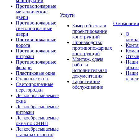
конструкции
Противопожарные
металлические
Услуги
двери
Противопожарные
О компани
Замер объекта и
светопрозрачные
проектирование
двери
О
конструкций
Противопожарные
компа
Производство
ворота
Конта
противопожарных
Противопожарные
Коман
конструкций
витражи
Отзы
Монтаж, сдача
Противопожарные
Наши
работ и
фонари
объек
исполнительная
Пластиковые окна
Наши
документация
Стальные окна
клиен
Гарантийное
Светопрозрачные
обслуживание
перегородки
Легкосбрасываемые
окна
Легкосбрасываемые
витражи
Легкосбрасываемые
окна по СНИП
Легкосбрасываемые
стальных окон по