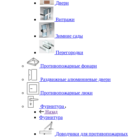
Двери
Витражи
Зимние сады
Перегородки
Противопожарные фонари
Раздвижные алюминиевые двери
Противопожарные люки
Фурнитура
Назад
Фурнитура
Доводчики для противопожарных