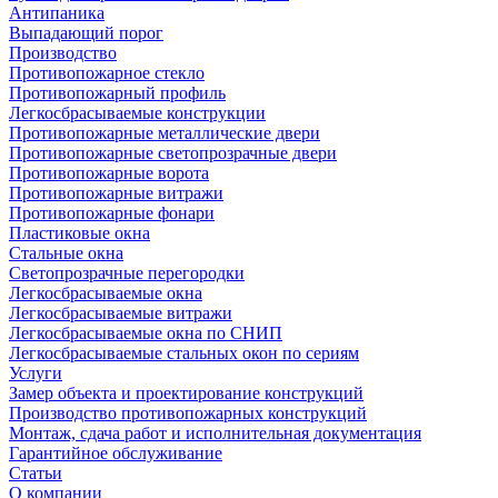
Антипаника
Выпадающий порог
Производство
Противопожарное стекло
Противопожарный профиль
Легкосбрасываемые конструкции
Противопожарные металлические двери
Противопожарные светопрозрачные двери
Противопожарные ворота
Противопожарные витражи
Противопожарные фонари
Пластиковые окна
Стальные окна
Светопрозрачные перегородки
Легкосбрасываемые окна
Легкосбрасываемые витражи
Легкосбрасываемые окна по СНИП
Легкосбрасываемые стальных окон по сериям
Услуги
Замер объекта и проектирование конструкций
Производство противопожарных конструкций
Монтаж, сдача работ и исполнительная документация
Гарантийное обслуживание
Статьи
О компании