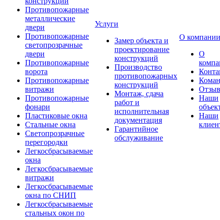
конструкции
Противопожарные
металлические
Услуги
двери
Противопожарные
О компани
Замер объекта и
светопрозрачные
проектирование
двери
О
конструкций
Противопожарные
компа
Производство
ворота
Конта
противопожарных
Противопожарные
Коман
конструкций
витражи
Отзы
Монтаж, сдача
Противопожарные
Наши
работ и
фонари
объек
исполнительная
Пластиковые окна
Наши
документация
Стальные окна
клиен
Гарантийное
Светопрозрачные
обслуживание
перегородки
Легкосбрасываемые
окна
Легкосбрасываемые
витражи
Легкосбрасываемые
окна по СНИП
Легкосбрасываемые
стальных окон по