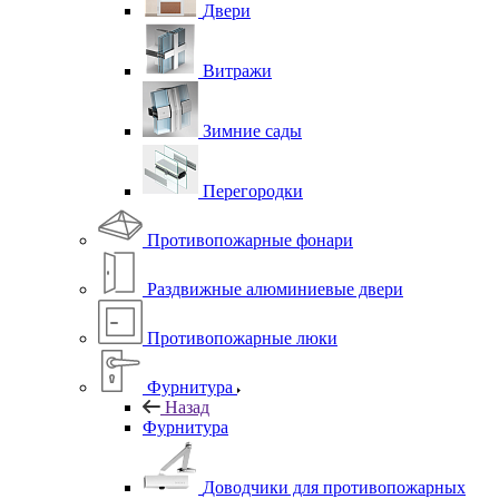
Двери
Витражи
Зимние сады
Перегородки
Противопожарные фонари
Раздвижные алюминиевые двери
Противопожарные люки
Фурнитура
Назад
Фурнитура
Доводчики для противопожарных