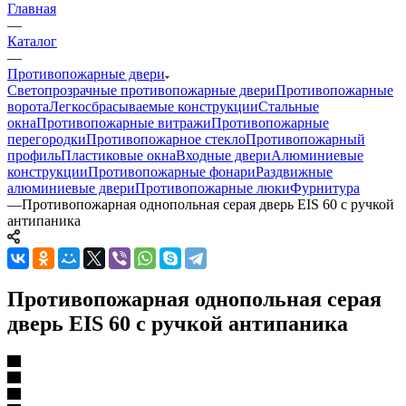
Главная
—
Каталог
—
Противопожарные двери
Светопрозрачные противопожарные двери
Противопожарные
ворота
Легкосбрасываемые конструкции
Стальные
окна
Противопожарные витражи
Противопожарные
перегородки
Противопожарное стекло
Противопожарный
профиль
Пластиковые окна
Входные двери
Алюминиевые
конструкции
Противопожарные фонари
Раздвижные
алюминиевые двери
Противопожарные люки
Фурнитура
—
Противопожарная однопольная серая дверь EIS 60 с ручкой
антипаника
Противопожарная однопольная серая
дверь EIS 60 с ручкой антипаника