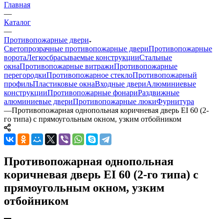
Главная
—
Каталог
—
Противопожарные двери
Светопрозрачные противопожарные двери
Противопожарные
ворота
Легкосбрасываемые конструкции
Стальные
окна
Противопожарные витражи
Противопожарные
перегородки
Противопожарное стекло
Противопожарный
профиль
Пластиковые окна
Входные двери
Алюминиевые
конструкции
Противопожарные фонари
Раздвижные
алюминиевые двери
Противопожарные люки
Фурнитура
—
Противопожарная однопольная коричневая дверь EI 60 (2-
го типа) с прямоугольным окном, узким отбойником
Противопожарная однопольная
коричневая дверь EI 60 (2-го типа) с
прямоугольным окном, узким
отбойником