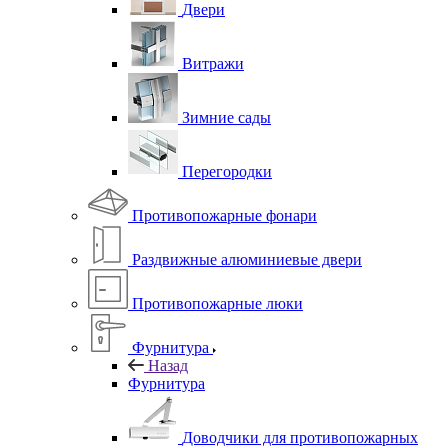
Двери
Витражи
Зимние сады
Перегородки
Противопожарные фонари
Раздвижные алюминиевые двери
Противопожарные люки
Фурнитура
Назад
Фурнитура
Доводчики для противопожарных