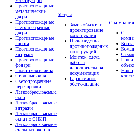
конструкции
Противопожарные
металлические
Услуги
двери
Противопожарные
О компани
Замер объекта и
светопрозрачные
проектирование
двери
О
конструкций
Противопожарные
компа
Производство
ворота
Конта
противопожарных
Противопожарные
Коман
конструкций
витражи
Отзы
Монтаж, сдача
Противопожарные
Наши
работ и
фонари
объек
исполнительная
Пластиковые окна
Наши
документация
Стальные окна
клиен
Гарантийное
Светопрозрачные
обслуживание
перегородки
Легкосбрасываемые
окна
Легкосбрасываемые
витражи
Легкосбрасываемые
окна по СНИП
Легкосбрасываемые
стальных окон по