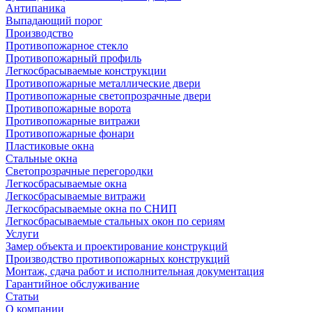
Антипаника
Выпадающий порог
Производство
Противопожарное стекло
Противопожарный профиль
Легкосбрасываемые конструкции
Противопожарные металлические двери
Противопожарные светопрозрачные двери
Противопожарные ворота
Противопожарные витражи
Противопожарные фонари
Пластиковые окна
Стальные окна
Светопрозрачные перегородки
Легкосбрасываемые окна
Легкосбрасываемые витражи
Легкосбрасываемые окна по СНИП
Легкосбрасываемые стальных окон по сериям
Услуги
Замер объекта и проектирование конструкций
Производство противопожарных конструкций
Монтаж, сдача работ и исполнительная документация
Гарантийное обслуживание
Статьи
О компании